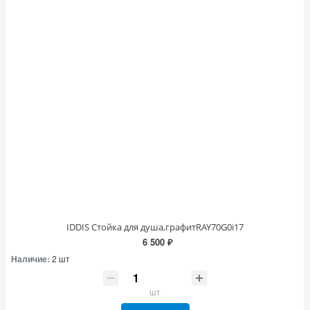
IDDIS Стойка для душа,графитRAY70G0i17
6 500 ₽
Наличие:
2 шт
шт