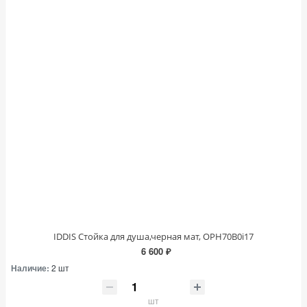
IDDIS Стойка для душа,черная мат, OPH70B0i17
6 600 ₽
Наличие:
2 шт
шт