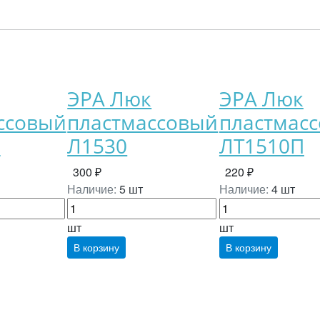
ЭРА Люк
ЭРА Люк
ссовый
пластмассовый
пластмас
П
Л1530
ЛТ1510П
300 ₽
220 ₽
Наличие:
5 шт
Наличие:
4 шт
шт
шт
В корзину
В корзину