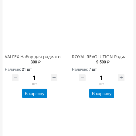
VALFEX Набор для радиатора без кронштейнов 3/4"
ROYAL REVOLUTION Радиатор алюминиевые 500 10 секций
300 ₽
9 500 ₽
Наличие:
21 шт
Наличие:
7 шт
шт
шт
В корзину
В корзину