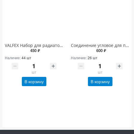
VALFEX Набор для радиатора с 3-мя кронштейнами 1/2"
Соединение угловое для полотенцесушителя ВН-НР 1"х1/2"
450 ₽
600 ₽
Наличие:
44 шт
Наличие:
26 шт
шт
шт
В корзину
В корзину